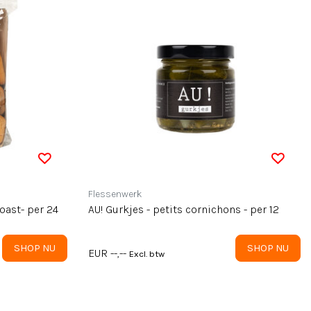
Flessenwerk
oast- per 24
AU! Gurkjes - petits cornichons - per 12
SHOP NU
SHOP NU
EUR --,--
Excl. btw