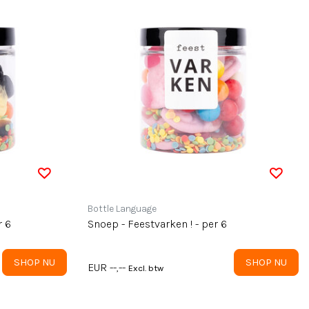
Bottle Language
r 6
Snoep - Feestvarken ! - per 6
SHOP NU
SHOP NU
EUR --,--
Excl. btw