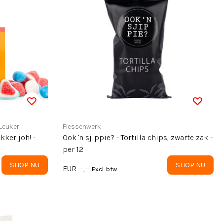
 Leuker
Flessenwerk
ker joh! -
Ook 'n sjippie? - Tortilla chips, zwarte zak -
per 12
SHOP NU
SHOP NU
EUR --,--
Excl. btw