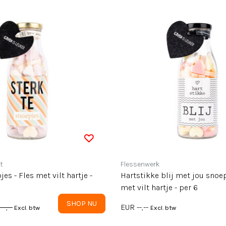
t
Flessenwerk
es - Fles met vilt hartje -
Hartstikke blij met jou snoepjes - Fles
met vilt hartje - per 6
SHOP NU
--,--
EUR --,--
Excl. btw
Excl. btw