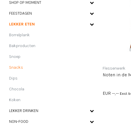
SHOP OP MOMENT
FEESTDAGEN
LEKKER ETEN
Borrelplank
Bakproducten
Snoep
Snacks
Flessenwerk
Noten in de M
Dips
Chocola
EUR --,--
Excl. 
Koken
LEKKER DRINKEN
NON-FOOD