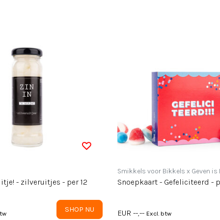
Smikkels voor Bikkels x Geven is
uitje! - zilveruitjes - per 12
Snoepkaart - Gefeliciteerd - 
SHOP NU
EUR --,--
btw
Excl. btw