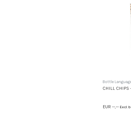
Bottle Languag
CHILL CHIPS -
EUR --,--
Excl. 