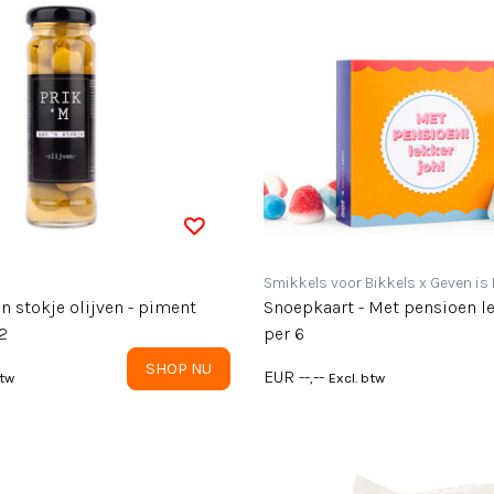
Smikkels voor Bikkels x Geven is
en stokje olijven - piment
Snoepkaart - Met pensioen lek
12
per 6
SHOP NU
EUR --,--
btw
Excl. btw