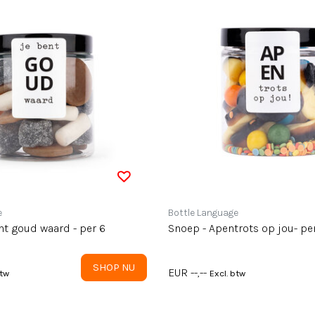
e
Bottle Language
nt goud waard - per 6
Snoep - Apentrots op jou- pe
SHOP NU
EUR --,--
btw
Excl. btw