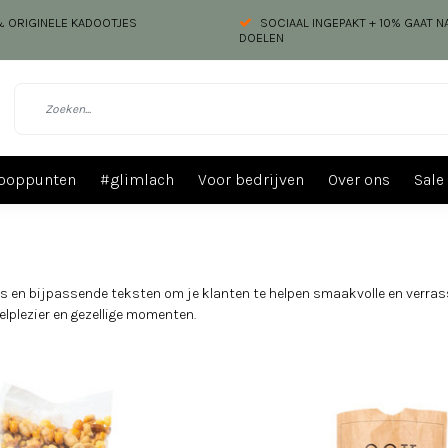
 & ORIGINELE KADOOTJES
SOCIAAL INGEPAKT + 10% GAAT 
DOELEN
ooppunten
#glimlach
Voor bedrijven
Over ons
Sale
s en bijpassende teksten om je klanten te helpen smaakvolle en verras
elplezier en gezellige momenten.