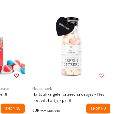
 Leuker
Flessenwerk
per 6
Hartstikke gefeliciteerd snoepjes - Fles
met vilt hartje - per 6
SHOP NU
SHOP NU
EUR --,--
Excl. btw