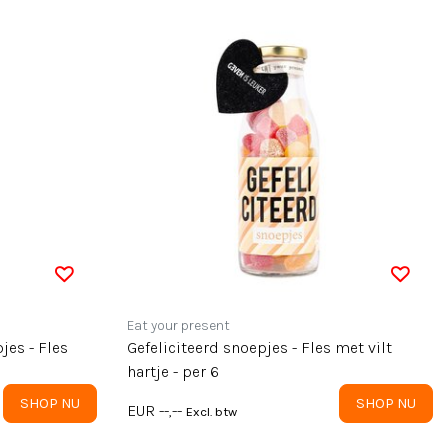
Eat your present
Gefeliciteerd snoepjes - Fles met vilt
hartje - per 6
SHOP NU
SHOP NU
EUR --,--
Excl. btw