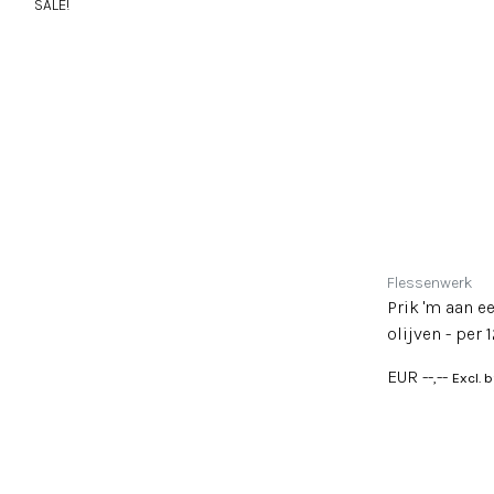
SALE!
Flessenwerk
Prik 'm aan e
olijven - per 
EUR --,--
Excl. 