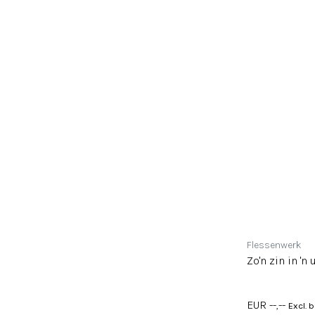
Flessenwerk
Zo'n zin in 'n 
EUR --,--
Excl. 