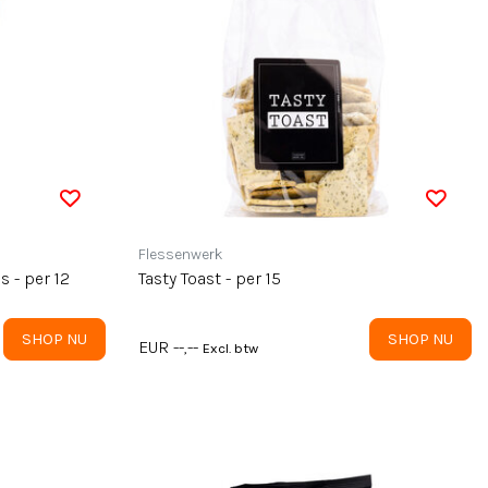
Flessenwerk
s - per 12
Tasty Toast - per 15
SHOP NU
SHOP NU
EUR --,--
Excl. btw