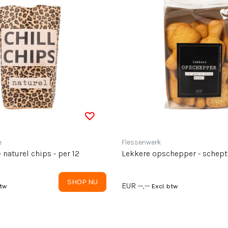
e
Flessenwerk
 naturel chips - per 12
Lekkere opschepper - schept
SHOP NU
EUR --,--
btw
Excl. btw