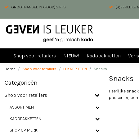
GROOTHANDEL IN (FOOD)GIFTS
(H)EERLIJKE
Shop voor retailers
NIEUW!
Kadopakketten
Verk
Home
Shop voor retailers
LEKKER ETEN
Snacks
Snacks
Categorieën
Heerlijke snack
Shop voor retailers
passen bij borr
ASSORTIMENT
KADOPAKKETTEN
SHOP OP MERK