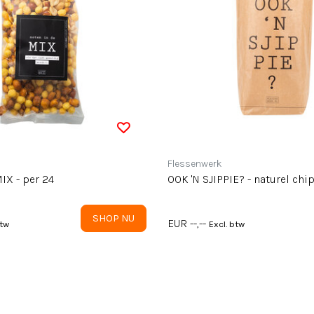
Flessenwerk
IX - per 24
OOK 'N SJIPPIE? - naturel chip
SHOP NU
EUR --,--
btw
Excl. btw