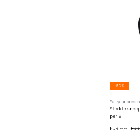
-50%
Eat your presen
Sterkte snoepj
per 6
EUR --,--
EUR 