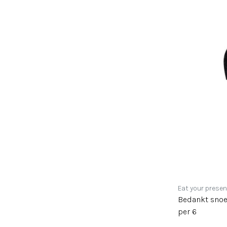
Eat your presen
Bedankt snoep
per 6