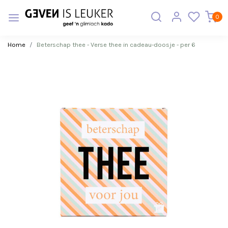
0
Home
Beterschap thee - Verse thee in cadeau-doosje - per 6
Vorige
Volge