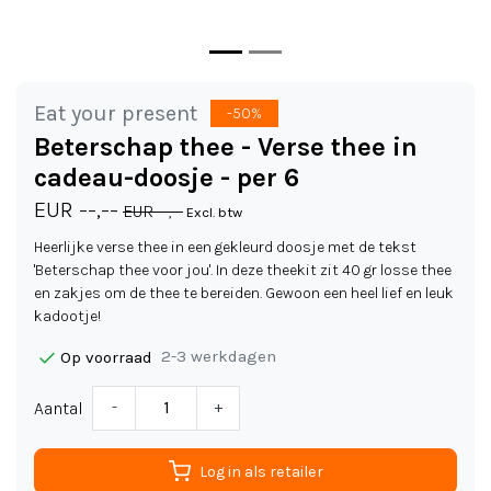
Eat your present
-50%
Beterschap thee - Verse thee in
cadeau-doosje - per 6
EUR --,--
EUR --,--
Excl. btw
Heerlijke verse thee in een gekleurd doosje met de tekst
'Beterschap thee voor jou'. In deze theekit zit 40 gr losse thee
en zakjes om de thee te bereiden. Gewoon een heel lief en leuk
kadootje!
2-3 werkdagen
Op voorraad
Aantal
-
+
Log in als retailer