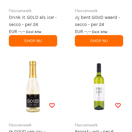
Flessenwerk
Flessenwerk
Drink it. GOLD als ice! -
Jij bent GOUD waard -
secco - per 24
secco - per 24
EUR --,--
EUR --,--
Excl. btw
Excl. btw
SHOP NU
SHOP NU
Flessenwerk
Flessenwerk
Ik GOUD van jou -
Proost - wit - per 6