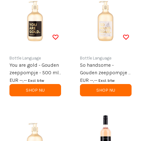
Bottle Language
Bottle Language
You are gold - Gouden
So handsome -
zeeppompje - 500 ml
Gouden zeeppompje -
- per 6
EUR --,--
500 ml - per 6
EUR --,--
Excl. btw
Excl. btw
SHOP NU
SHOP NU