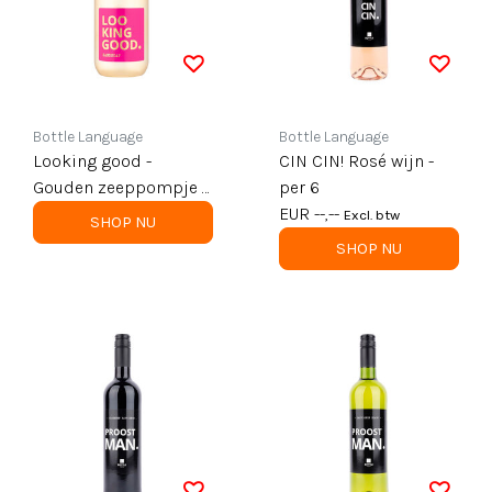
Bottle Language
Bottle Language
Looking good -
CIN CIN! Rosé wijn -
Gouden zeeppompje -
per 6
500 ml - per 6
EUR --,--
Excl. btw
SHOP NU
SHOP NU