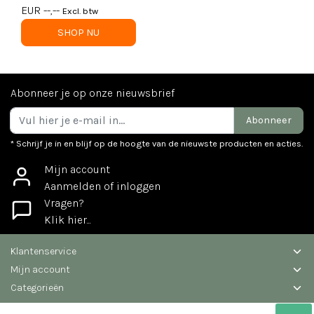
candle, in luxe
EUR --,--
Excl. btw
verpakking - per 6
SHOP NU
Abonneer je op onze nieuwsbrief
Abonneer
* Schrijf je in en blijf op de hoogte van de nieuwste producten en acties.
Mijn account
Aanmelden of inloggen
Vragen?
Klik hier...
Klantenservice
Mijn account
Categorieën
Contactgegevens