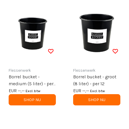
Flessenwerk
Flessenwerk
Borrel bucket -
Borrel bucket - groot
medium (5 liter) - per
(8 liter) - per 12
12
EUR --,--
EUR --,--
Excl. btw
Excl. btw
SHOP NU
SHOP NU