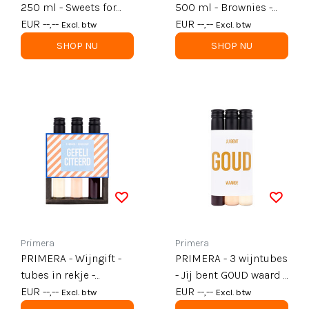
250 ml - Sweets for
500 ml - Brownies -
my sweetest - mix
EUR --,--
Chohey, da's lekker -
EUR --,--
Excl. btw
Excl. btw
doos - per 12
per 6
SHOP NU
SHOP NU
Primera
Primera
PRIMERA - Wijngift -
PRIMERA - 3 wijntubes
tubes in rekje -
- Jij bent GOUD waard -
Gefeliciteerd - per 6
EUR --,--
per 6
EUR --,--
Excl. btw
Excl. btw