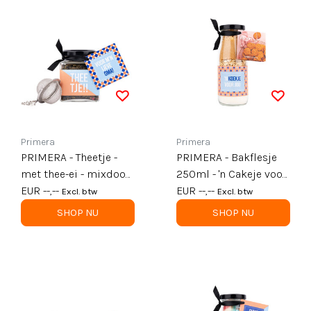
Primera
Primera
PRIMERA - Theetje -
PRIMERA - Bakflesje
met thee-ei - mixdoos
250ml - 'n Cakeje voor
kaartjes variant B - per
EUR --,--
jou - per 6
EUR --,--
Excl. btw
Excl. btw
12
SHOP NU
SHOP NU