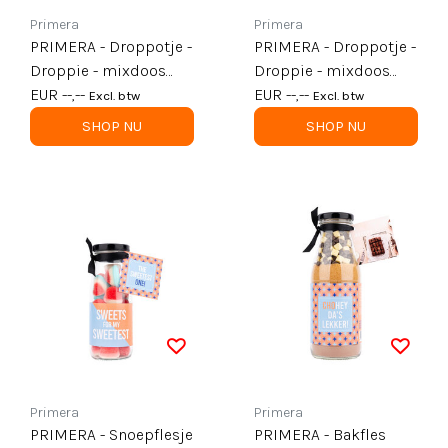
Primera
Primera
PRIMERA - Droppotje -
PRIMERA - Droppotje -
Droppie - mixdoos
Droppie - mixdoos
kaartjes variant A - per
EUR --,--
kaartjes variant B - per
EUR --,--
Excl. btw
Excl. btw
12
12
SHOP NU
SHOP NU
Primera
Primera
PRIMERA - Snoepflesje
PRIMERA - Bakfles