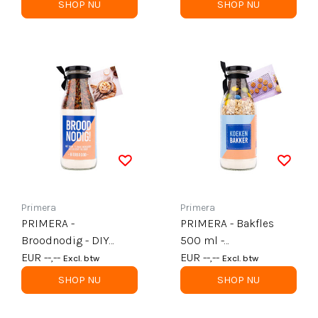
SHOP NU
SHOP NU
Primera
Primera
PRIMERA -
PRIMERA - Bakfles
Broodnodig - DIY
500 ml -
Bierbrood in fles - per
EUR --,--
Chocoladekoekjes -
EUR --,--
Excl. btw
Excl. btw
6
Koekenbakker! - per 6
SHOP NU
SHOP NU