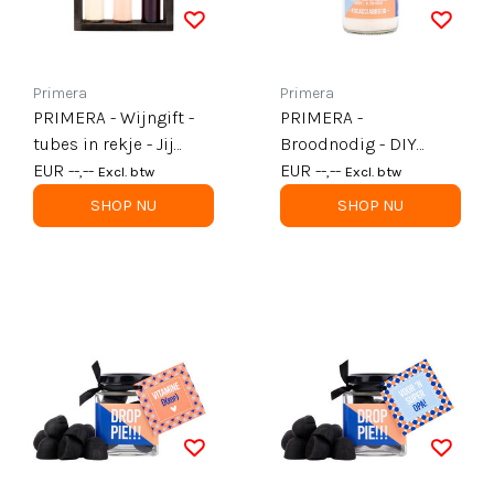
Primera
Primera
PRIMERA - Wijngift -
PRIMERA -
tubes in rekje - Jij
Broodnodig - DIY
bent een echte
EUR --,--
Foccacia brood in fles
EUR --,--
Excl. btw
Excl. btw
TOPPER, 3 x proost! -
- per 6
SHOP NU
SHOP NU
per 6