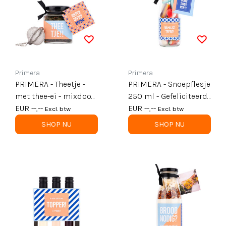
Primera
Primera
PRIMERA - Theetje -
PRIMERA - Snoepflesje
met thee-ei - mixdoos
250 ml - Gefeliciteerd
kaartjes variant A - per
EUR --,--
- per 6
EUR --,--
Excl. btw
Excl. btw
12
SHOP NU
SHOP NU