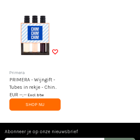
Primera
PRIMERA - Wijngift -
Tubes in rekje - Chin
Chin Chin - per 6
EUR --,--
Excl. btw
SHOP NU
Abonneer je op onze nieuwsbrief