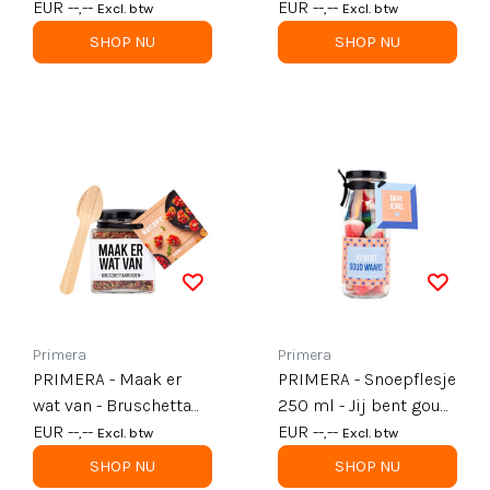
kruiden - per 6
EUR --,--
jou - per 6
EUR --,--
Excl. btw
Excl. btw
SHOP NU
SHOP NU
Primera
Primera
PRIMERA - Maak er
PRIMERA - Snoepflesje
wat van - Bruschetta
250 ml - Jij bent goud
kruiden met lepel -
EUR --,--
waard - per 6
EUR --,--
Excl. btw
Excl. btw
per 6
SHOP NU
SHOP NU