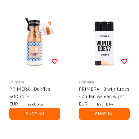
Primera
Primera
PRIMERA - Bakfles
PRIMERA - 3 wijntubes
500 ml -
- Zullen we een wijntje
Stroopwafelcake -
EUR --,--
doen - per 6
EUR --,--
Excl. btw
Excl. btw
Gefeliciflaps-TAART! -
SHOP NU
SHOP NU
per 6