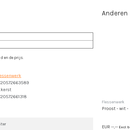
Anderen 
d en de prijs.
lessenwerk
720572663589
.kerst
720572661318
Flessenwerk
Proost - wit -
liter
EUR --,--
Excl. 