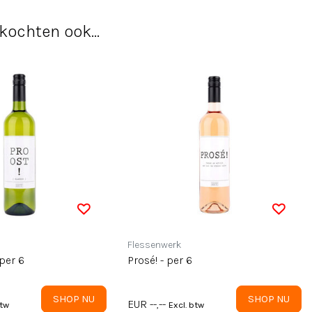
kochten ook...
Flessenwerk
 per 6
Prosé! - per 6
SHOP NU
SHOP NU
EUR --,--
btw
Excl. btw