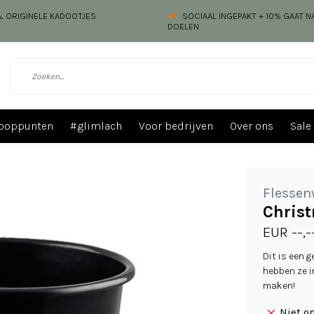
 & ORIGINELE KADOOTJES
SOCIAAL INGEPAKT + 10% GAAT 
DOELEN
ooppunten
#glimlach
Voor bedrijven
Over ons
Sale
Flessen
Christ
EUR --,-
Dit is een 
hebben ze i
maken!
Niet o