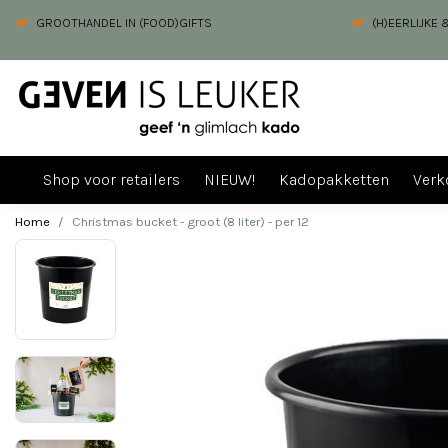
GROOTHANDEL IN (FOOD)GIFTS
(H)EERLIJKE
Shop voor retailers
NIEUW!
Kadopakketten
Verk
Home
Christmas bucket - groot (8 liter) - per 12