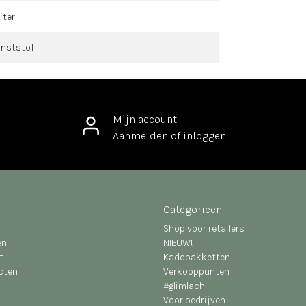
liter
nststof
Mijn account
Aanmelden of inloggen
Categorieën
Shop voor retailers
en
NIEUW!
t
Kadopakketten
ucten
Verkooppunten
#glimlach
Voor bedrijven