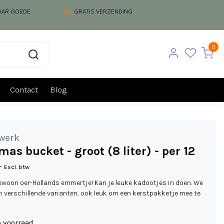
NAAR GOEDE
GRATIS VERZENDING
0
Contact
Blog
werk
mas bucket - groot (8 liter) - per 12
-
Excl. btw
gewoon oer-Hollands emmertje! Kan je leuke kadootjes in doen. We
n verschillende varianten, ook leuk om een kerstpakketje mee te
p voorraad