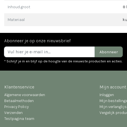
Inhoud groot
8 
Materiaal
ku
Abonneer je op onze nieuwsbrief
Abonneer
* Schrijf je in en blijf op de hoogte van de nieuwste producten en acties.
Klantenservice
Mijn account
Algemene voorwaarden
Inloggen
Betaalmethoden
Mijn bestelling
Privacy Policy
Mijn verlanglijs
Verzenden
Vergelijk prod
Testpagina team