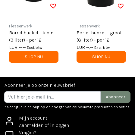
Flessenwerk
Flessenwerk
Borrel bucket - klein
Borrel bucket - groot
(3 liter) - per 12
(8 liter) - per 12
EUR --,--
EUR --,--
Excl. btw
Excl. btw
SHOP NU
SHOP NU
Abonneer je op onze nieuwsbrief
Abonneer
* Schrijf je in en blijf op de hoogte van de nieuwste producten en acties.
Mijn account
Aanmelden of inloggen
Vragen?