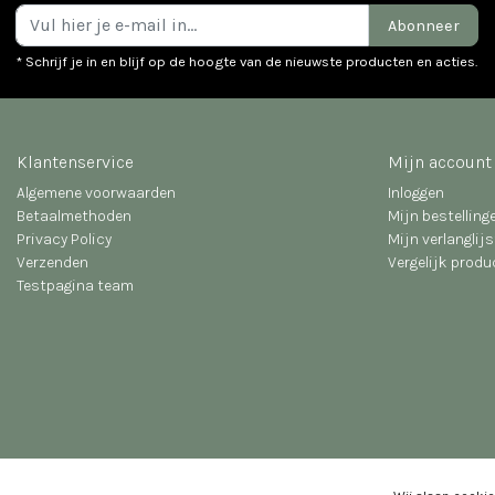
Abonneer
* Schrijf je in en blijf op de hoogte van de nieuwste producten en acties.
Klantenservice
Mijn account
Algemene voorwaarden
Inloggen
Betaalmethoden
Mijn bestelling
Privacy Policy
Mijn verlanglijs
Verzenden
Vergelijk prod
Testpagina team
© Copyright 2026 - Geven is leuker | Realisatie
InStijl Media