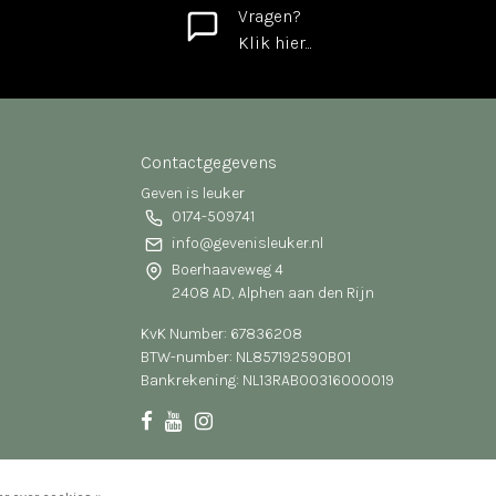
Vragen?
Klik hier...
Contactgegevens
Geven is leuker
0174-509741
info@gevenisleuker.nl
Boerhaaveweg 4
2408 AD, Alphen aan den Rijn
KvK Number: 67836208
BTW-number: NL857192590B01
Bankrekening: NL13RABO0316000019