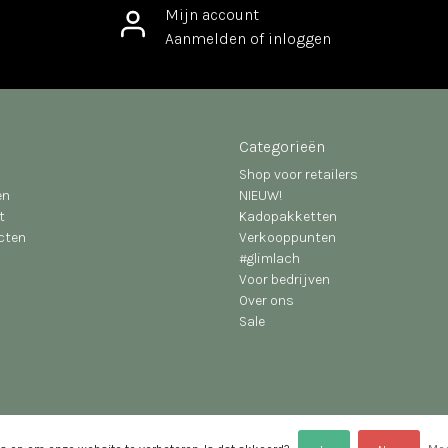
Mijn account
Aanmelden of inloggen
Categorieën
Shop voor retailers
en
NIEUW!
t
Kadopakketten
ucten
Verkooppunten
#glimlach
Voor bedrijven
Over ons
Sale