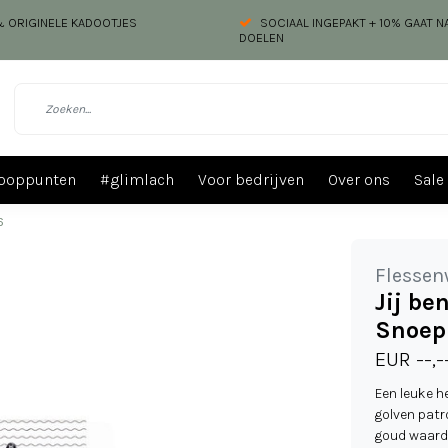
 & ORIGINELE KADOOTJES
SOCIAAL INGEPAKT + 10% GAAT 
DOELEN
ooppunten
#glimlach
Voor bedrijven
Over ons
Sale
6
Flessen
Jij be
Snoep 
EUR --,-
Een leuke h
golven patr
goud waard'.