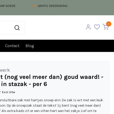
NAAR GOEDE
GRATIS VERZENDING
0
Contact
Blog
werk
nt (nog veel meer dan) goud waard! -
in stazak - per 6
-
Excl. btw
ersluitbare zak met hartjes snoep erin. De zak is wit met een leuk
oon. Op de snoepzak staat de tekst 'Jij bent (nog veel meer dan)
 Als extra kado zit er een vilten hart aan het zakje. Lief om te