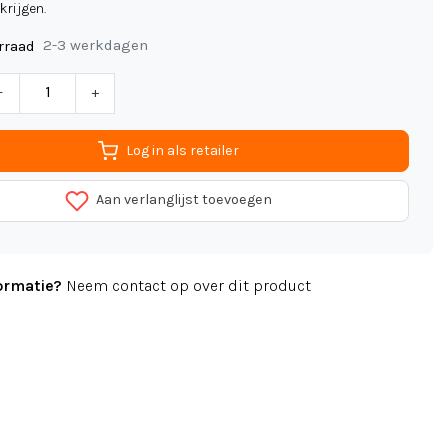
krijgen.
2-3 werkdagen
rraad
-
+
Log in als retailer
Aan verlanglijst toevoegen
ormatie?
Neem contact op over dit product