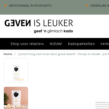
GROOTHANDEL IN (FOOD)GIFTS
(H)EERLIJKE
Shop voor retailers
NIEUW!
Kadopakketten
Verk
Home
Jij bent (nog veel meer dan) goud waard! - Snoep in stazak - per 