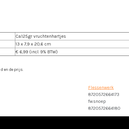
Ca.125gr vruchtenhartjes
13 x 7,9 x 20,6 cm
€ 6,99 (incl. 9% BTW)
d en de prijs.
Flessenwerk
8720572664173
fw.snoep
8720572664180