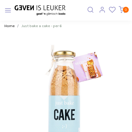
0
Home
Just bake a cake - per 6
Vorige
Volge