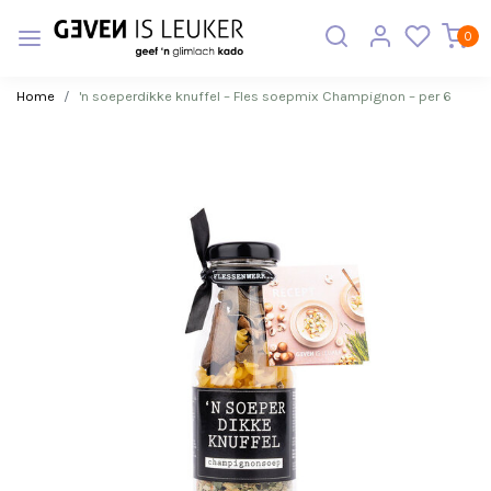
0
Home
'n soeperdikke knuffel – Fles soepmix Champignon – per 6
Vorige
Volge