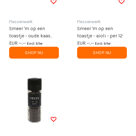
Flessenwerk
Flessenwerk
Smeer 'm op een
Smeer 'm op een
toastje - oude kaas
toastje - aioli - per 12
tapenade - per 12
EUR --,--
EUR --,--
Excl. btw
Excl. btw
SHOP NU
SHOP NU