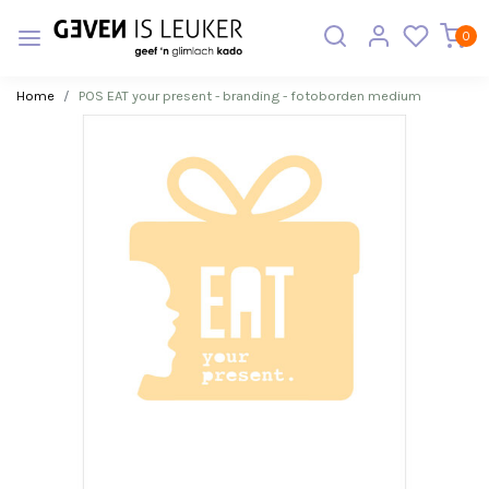
0
Home
POS EAT your present - branding - fotoborden medium
Vorige
Volge