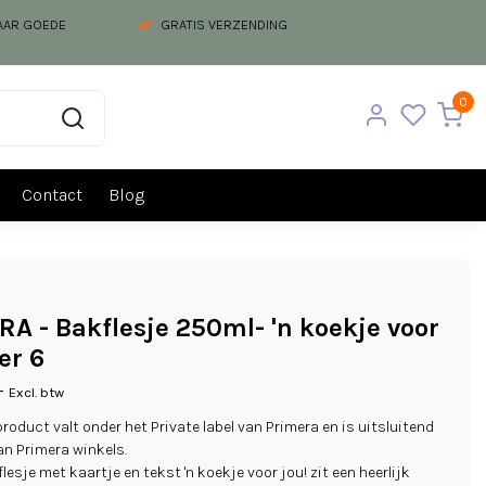
NAAR GOEDE
GRATIS VERZENDING
0
Contact
Blog
A - Bakflesje 250ml- 'n koekje voor
er 6
-
Excl. btw
product valt onder het Private label van Primera en is uitsluitend
an Primera winkels.
 flesje met kaartje en tekst 'n koekje voor jou! zit een heerlijk