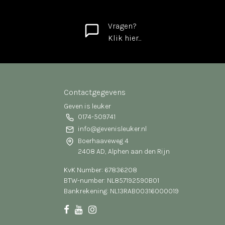
Vragen?
Klik hier...
Contactgegevens
Geven is leuker
0174-509741
info@gevenisleuker.nl
Boerhaaveweg 4
2408 AD, Alphen aan den Rijn
KvK Number: 67836208
BTW-number: NL857192590B01
Bankrekening: NL13RABO0316000019