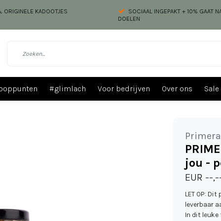
 & ORIGINELE KADOOTJES
SOCIAAL INGEPAKT + 10% GAAT 
DOELEN
ooppunten
#glimlach
Voor bedrijven
Over ons
Sale
Primera
PRIMER
jou - p
EUR --,-
LET OP: Dit 
leverbaar a
In dit leuke