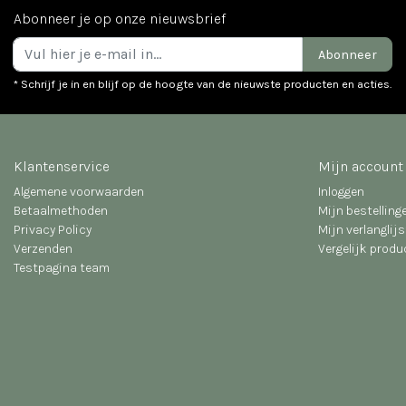
Abonneer je op onze nieuwsbrief
Abonneer
* Schrijf je in en blijf op de hoogte van de nieuwste producten en acties.
Klantenservice
Mijn account
Algemene voorwaarden
Inloggen
Betaalmethoden
Mijn bestelling
Privacy Policy
Mijn verlanglijs
Verzenden
Vergelijk prod
Testpagina team