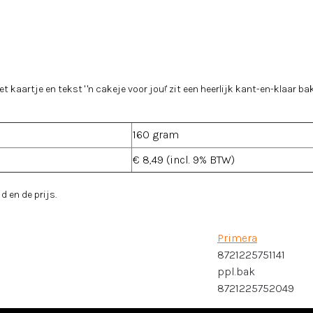
met kaartje en tekst ' 'n cakeje voor jou!' zit een heerlijk kant-en-klaar ba
160 gram
€ 8,49 (incl. 9% BTW)
d en de prijs.
Primera
8721225751141
ppl.bak
8721225752049