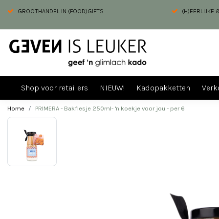
GROOTHANDEL IN (FOOD)GIFTS
(H)EERLIJKE
Shop voor retailers
NIEUW!
Kadopakketten
Verk
Home
PRIMERA - Bakflesje 250ml- 'n koekje voor jou - per 6