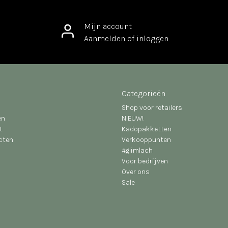
Mijn account
Aanmelden of inloggen
Categorieën
Shop voor retailers
en
NIEUW!
t
Kadopakketten
ucten
Verkooppunten
#glimlach
Voor bedrijven
Over ons
Sale