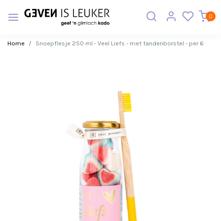
0
Home
Snoepflesje 250 ml - Veel Liefs - met tandenborstel - per 6
Vorige
Volge