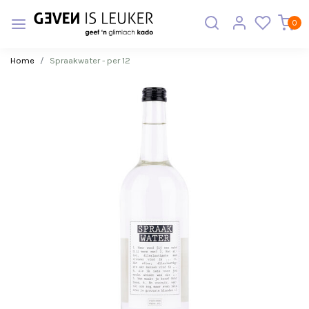
0
Home
Spraakwater - per 12