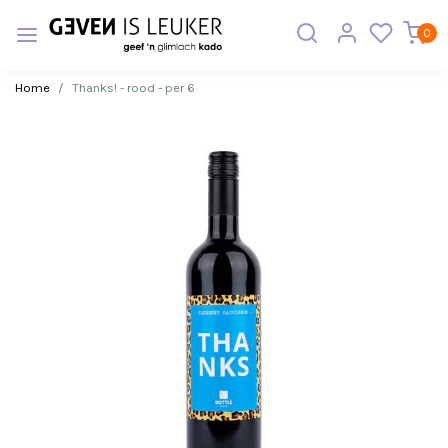
0
Home
Thanks! - rood - per 6
Vorige
Volge