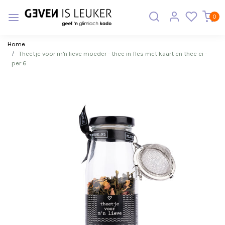
0
Home
Theetje voor m'n lieve moeder - thee in fles met kaart en thee ei -
per 6
Vorige
Volge