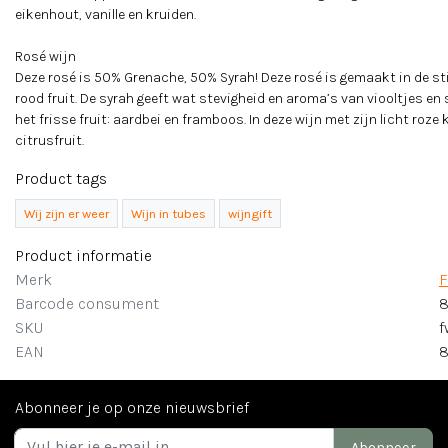
eikenhout, vanille en kruiden.
Rosé wijn
Deze rosé is 50% Grenache, 50% Syrah! Deze rosé is gemaakt in de stij
rood fruit. De syrah geeft wat stevigheid en aroma’s van viooltjes en
het frisse fruit: aardbei en framboos. In deze wijn met zijn licht roz
citrusfruit.
Product tags
Wij zijn er weer
Wijn in tubes
wijngift
Product informatie
Merk
F
Barcode consument
8
SKU
f
EAN
8
Abonneer je op onze nieuwsbrief
Abonneer