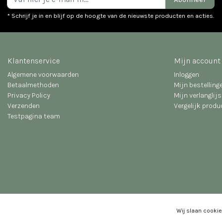
* Schrijf je in en blijf op de hoogte van de nieuwste producten en acties.
Klantenservice
Mijn account
Algemene voorwaarden
Inloggen
Betaalmethoden
Mijn bestelling
Privacy Policy
Mijn verlanglijs
Verzenden
Vergelijk prod
Testpagina team
© Copyright 2026 - Geven is leuker | Realisatie
InStijl Media
Wij slaan cookie
Algemene voorwaarden
|
Disclaimer
|
Privacy Policy
|
Sitemap
|
RSS Feed