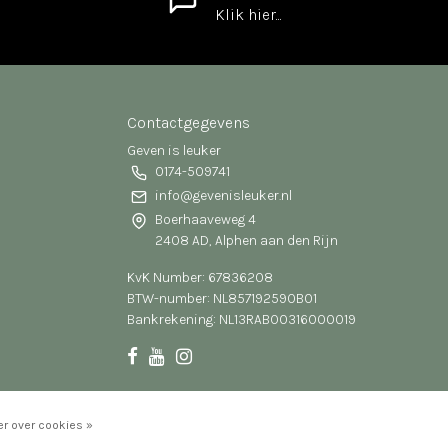
Klik hier...
Contactgegevens
Geven is leuker
0174-509741
info@gevenisleuker.nl
Boerhaaveweg 4
2408 AD, Alphen aan den Rijn
KvK Number: 67836208
BTW-number: NL857192590B01
Bankrekening: NL13RABO0316000019
r over cookies »