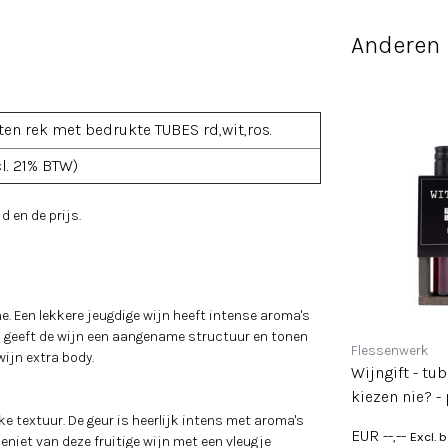
Anderen 
en rek met bedrukte TUBES rd,wit,ros.
cl. 21% BTW)
d en de prijs.
. Een lekkere jeugdige wijn heeft intense aroma's
en, geeft de wijn een aangename structuur en tonen
Flessenwerk
Flessenwerk
wijn extra body.
ost! -
Wijngift - tubes in rekje -
Wijngift - tub
Drankjewel! - per 6
kiezen nie? - 
e textuur. De geur is heerlijk intens met aroma's
 NU
SHOP NU
EUR --,--
EUR --,--
Excl. btw
Excl. 
eniet van deze fruitige wijn met een vleugje