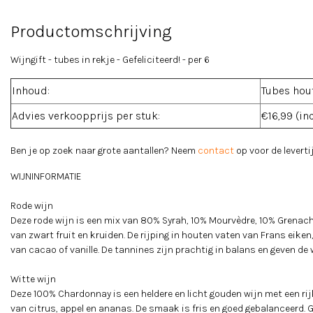
Productomschrijving
Wijngift - tubes in rekje - Gefeliciteerd! - per 6
Inhoud:
Tubes hout
Advies verkoopprijs per stuk:
€16,99 (in
Ben je op zoek naar grote aantallen? Neem
contact
op voor de levertij
WIJNINFORMATIE
Rode wijn
Deze rode wijn is een mix van 80% Syrah, 10% Mourvèdre, 10% Grenache
van zwart fruit en kruiden. De rijping in houten vaten van Frans eik
Flessenwerk
van cacao of vanille. De tannines zijn prachtig in balans en geven de 
Wijngift - tubes in rekje - Pro
per 6
Witte wijn
Deze 100% Chardonnay is een heldere en licht gouden wijn met een rijk
SHOP
EUR --,--
Excl. btw
van citrus, appel en ananas. De smaak is fris en goed gebalanceerd. G