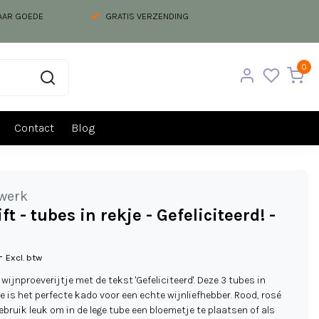
NAAR GOEDE
GRATIS VERZENDING
0
Contact
Blog
werk
ft - tubes in rekje - Gefeliciteerd! -
-
Excl. btw
 wijnproeverijtje met de tekst 'Gefeliciteerd'. Deze 3 tubes in
e is het perfecte kado voor een echte wijnliefhebber. Rood, rosé
gebruik leuk om in de lege tube een bloemetje te plaatsen of als