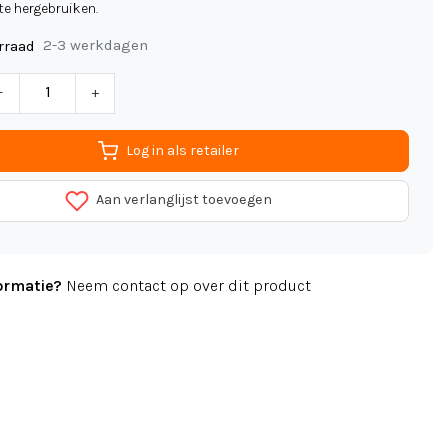
te hergebruiken.
2-3 werkdagen
rraad
-
+
Log in als retailer
Aan verlanglijst toevoegen
ormatie?
Neem contact op over dit product