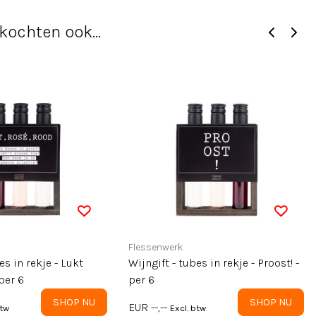
kochten ook...
Flessenwerk
es in rekje - Lukt
Wijngift - tubes in rekje - Proost! -
per 6
per 6
SHOP NU
SHOP NU
EUR --,--
btw
Excl. btw