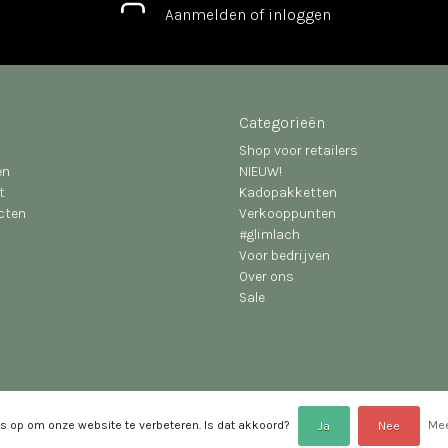
Aanmelden of inloggen
Categorieën
Shop voor retailers
en
NIEUW!
t
Kadopakketten
ucten
Verkooppunten
#glimlach
Voor bedrijven
Over ons
Sale
s op om onze website te verbeteren. Is dat akkoord?
Mee
Ja
Nee