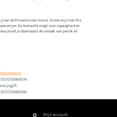
l van de Provence. Een mooie, frivole wijn met fris
 specerijen. De Grenache zorgt voor sappigheid en
e kleur proef je daarnaast de smaak van perzik en
lessenwerk
720572669574
w.wijngift
720572669581
Mijn account