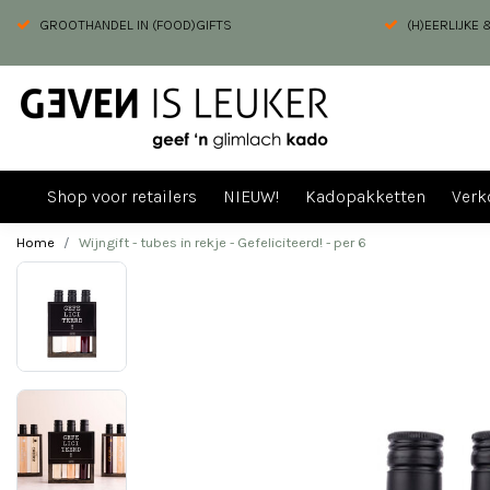
GROOTHANDEL IN (FOOD)GIFTS
(H)EERLIJKE
Shop voor retailers
NIEUW!
Kadopakketten
Verk
Home
Wijngift - tubes in rekje - Gefeliciteerd! - per 6