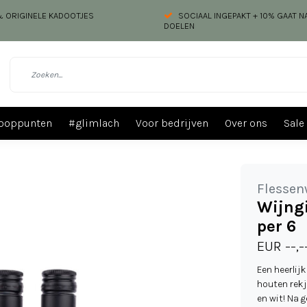
 & ORIGINELE KADOOTJES
SOCIAAL INGEPAKT + 10% GAAT 
DOELEN
ooppunten
#glimlach
Voor bedrijven
Over ons
Sale
Flessen
Wijngi
per 6
EUR --,-
Een heerlijk
houten rekj
en wit! Na 