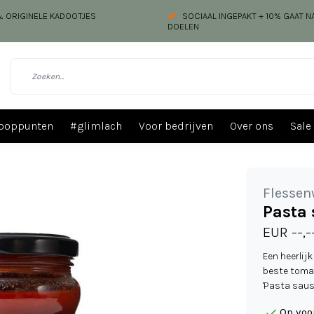
 & ORIGINELE KADOOTJES
SOCIAAL INGEPAKT + 10% GAAT 
DOELEN
ooppunten
#glimlach
Voor bedrijven
Over ons
Sale
Flessen
Pasta 
EUR --,-
Een heerlij
beste tomat
'Pasta saus
Op voo