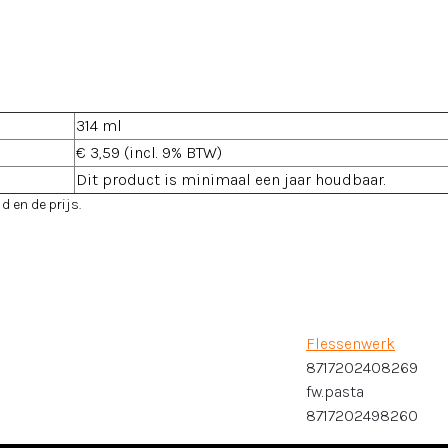
314 ml
€ 3,59 (incl. 9% BTW)
Dit product is minimaal een jaar houdbaar.
d en de prijs.
Flessenwerk
8717202408269
fw.pasta
8717202498260