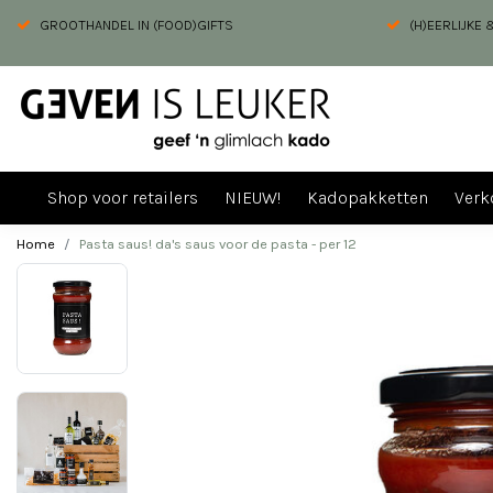
GROOTHANDEL IN (FOOD)GIFTS
(H)EERLIJKE
Shop voor retailers
NIEUW!
Kadopakketten
Verk
Home
Pasta saus! da's saus voor de pasta - per 12