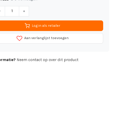
-
+
Log in als retailer
Aan verlanglijst toevoegen
ormatie?
Neem contact op over dit product