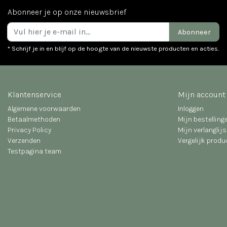
Abonneer je op onze nieuwsbrief
Abonneer
* Schrijf je in en blijf op de hoogte van de nieuwste producten en acties.
Klantenservice
Mijn account
Algemene voorwaarden
Inloggen
Betaalmethoden
Mijn bestelling
Privacy Policy
Mijn verlanglijs
Verzenden
Vergelijk prod
Testpagina team