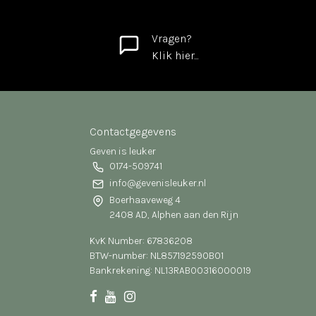
Vragen?
Klik hier...
Contactgegevens
Geven is leuker
0174-509741
info@gevenisleuker.nl
Boerhaaveweg 4
2408 AD, Alphen aan den Rijn
KvK Number: 67836208
BTW-number: NL857192590B01
Bankrekening: NL13RABO0316000019