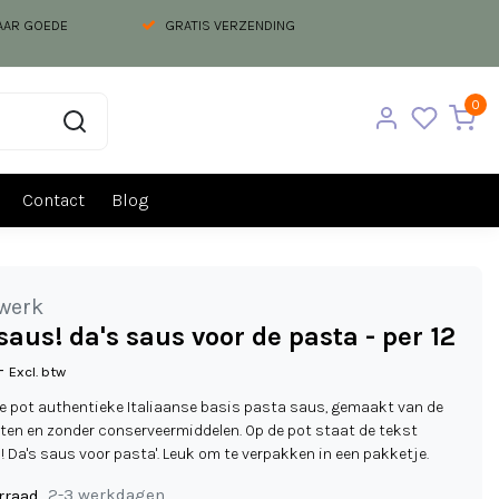
NAAR GOEDE
GRATIS VERZENDING
0
Contact
Blog
werk
saus! da's saus voor de pasta - per 12
-
Excl. btw
ke pot authentieke Italiaanse basis pasta saus, gemaakt van de
en en zonder conserveermiddelen. Op de pot staat de tekst
! Da's saus voor pasta'. Leuk om te verpakken in een pakketje.
2-3 werkdagen
rraad