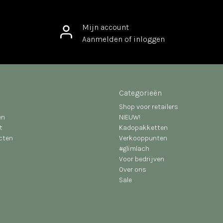
Mijn account
Aanmelden of inloggen
Categorieën
Shop voor retailers
en
NIEUW!
t
Kadopakketten
ucten
Verkooppunten
#glimlach
Voor bedrijven
Over ons
Sale