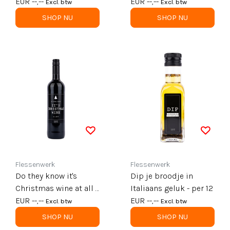
EUR --,--
EUR --,--
Excl. btw
Excl. btw
SHOP NU
SHOP NU
Flessenwerk
Flessenwerk
Do they know it's
Dip je broodje in
Christmas wine at all -
Italiaans geluk - per 12
EUR --,--
rood - per 6
EUR --,--
Excl. btw
Excl. btw
SHOP NU
SHOP NU