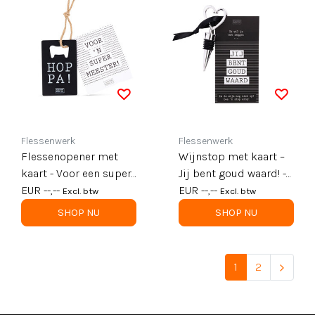
Flessenwerk
Flessenwerk
Flessenopener met
Wijnstop met kaart –
kaart - Voor een super
Jij bent goud waard! -
meester - per 6
EUR --,--
per 6
EUR --,--
Excl. btw
Excl. btw
SHOP NU
SHOP NU
1
2