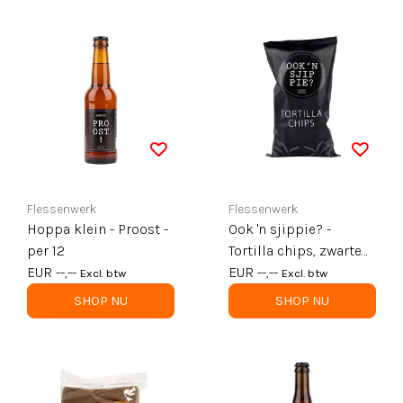
Flessenwerk
Flessenwerk
Hoppa klein - Proost -
Ook 'n sjippie? -
per 12
Tortilla chips, zwarte
EUR --,--
zak - per 12
EUR --,--
Excl. btw
Excl. btw
SHOP NU
SHOP NU