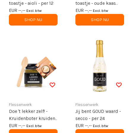
toastje - aioli - per 12
toastje - oude kaas
EUR --,--
tapenade - per 12
EUR --,--
Excl. btw
Excl. btw
SHOP NU
SHOP NU
Flessenwerk
Flessenwerk
Doe 't lekker zelf! -
Jij bent GOUD waard -
Kruidenboter kruiden
secco - per 24
met lepel - per 6
EUR --,--
EUR --,--
Excl. btw
Excl. btw