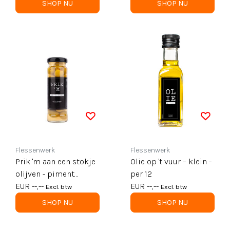
SHOP NU
SHOP NU
Flessenwerk
Flessenwerk
Prik 'm aan een stokje
Olie op 't vuur – klein -
olijven - piment
per 12
olijven - per 12
EUR --,--
EUR --,--
Excl. btw
Excl. btw
SHOP NU
SHOP NU