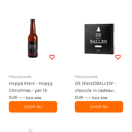
Flessenwerk
Flessenwerk
Hoppa klein - Hoppy
DE (Kerst)BALLEN! -
Christmas - per 12
chocola in cadeau-
EUR --,--
doosje - per 6
EUR --,--
Excl. btw
Excl. btw
SHOP NU
SHOP NU