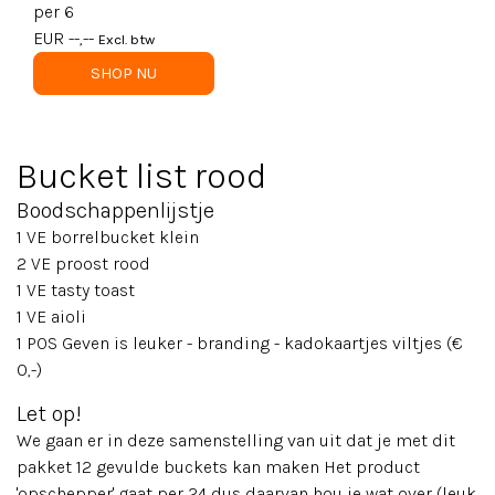
per 6
EUR --,--
Excl. btw
SHOP NU
Bucket list rood
Boodschappenlijstje
1 VE borrelbucket klein
2 VE proost rood
1 VE tasty toast
1 VE aioli
1 POS Geven is leuker - branding - kadokaartjes viltjes (€
0,-)
Let op!
We gaan er in deze samenstelling van uit dat je met dit
pakket 12 gevulde buckets kan maken Het product
'opschepper' gaat per 24 dus daarvan hou je wat over (leuk