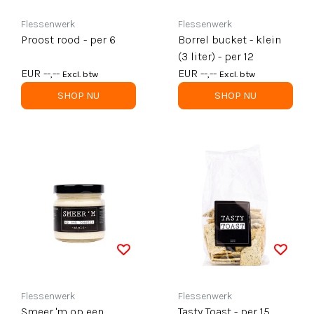
Flessenwerk
Flessenwerk
Proost rood - per 6
Borrel bucket - klein
(3 liter) - per 12
EUR --,--
EUR --,--
Excl. btw
Excl. btw
SHOP NU
SHOP NU
Flessenwerk
Flessenwerk
Smeer 'm op een
Tasty Toast - per 15