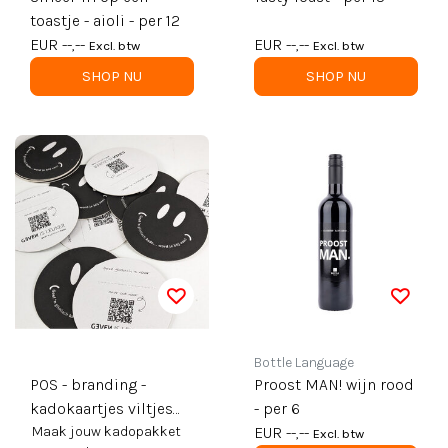
toastje - aioli - per 12
EUR --,--
EUR --,--
Excl. btw
Excl. btw
SHOP NU
SHOP NU
Bottle Language
POS - branding -
Proost MAN! wijn rood
kadokaartjes viltjes
- per 6
per 25st
Maak jouw kadopakket
EUR --,--
Excl. btw