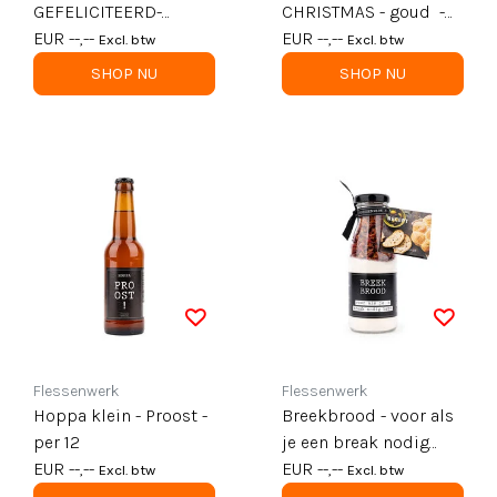
GEFELICITEERD-
CHRISTMAS - goud -
zwart - mt 40 x 12 x 36
EUR --,--
mt 40 x 12 x 36 per 12
EUR --,--
Excl. btw
Excl. btw
per 12
SHOP NU
SHOP NU
Flessenwerk
Flessenwerk
Hoppa klein - Proost -
Breekbrood - voor als
per 12
je een break nodig
EUR --,--
hebt - per 6
EUR --,--
Excl. btw
Excl. btw