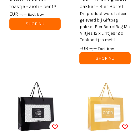
toastje - aioli - per 12
pakket - Bier Borrel
EUR --,--
Bag
Dit product wordt alleen
Excl. btw
geleverd bij Giftbag
SHOP NU
pakket Bier Borrel Bag 12 x
Viltjes 12 x Lintjes 12 x
Taskaartjes met i...
EUR --,--
Excl. btw
SHOP NU