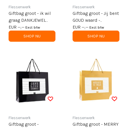
Flessenwerk
Flessenwerk
Giftbag groot - ik wil
Giftbag groot - Jij bent
graag DANKJEWEL
GOUD waard -
tegen je
EUR --,--
goud - mt 40 x 12 x 36
EUR --,--
Excl. btw
Excl. btw
zeggen/zwart - mt 40
per 12
SHOP NU
SHOP NU
x 12 x 36 per 12
Flessenwerk
Flessenwerk
Giftbag groot -
Giftbag groot - MERRY