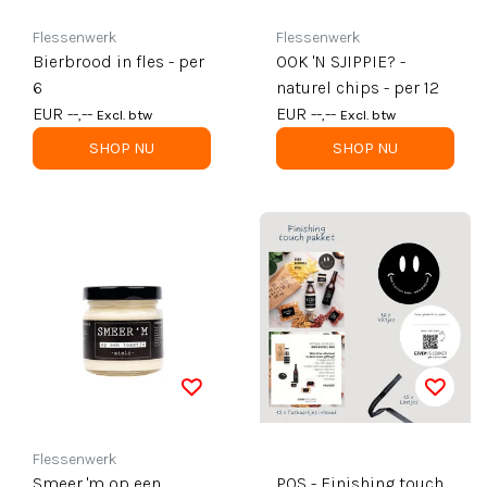
Flessenwerk
Flessenwerk
Bierbrood in fles - per
OOK 'N SJIPPIE? -
6
naturel chips - per 12
EUR --,--
EUR --,--
Excl. btw
Excl. btw
SHOP NU
SHOP NU
Flessenwerk
Smeer 'm op een
POS - Finishing touch