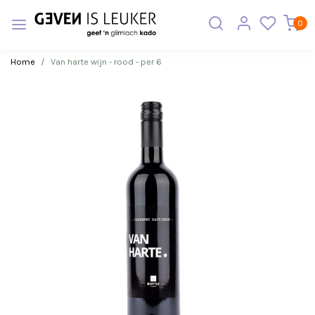
0
Home
Van harte wijn - rood - per 6
Vorige
Volge