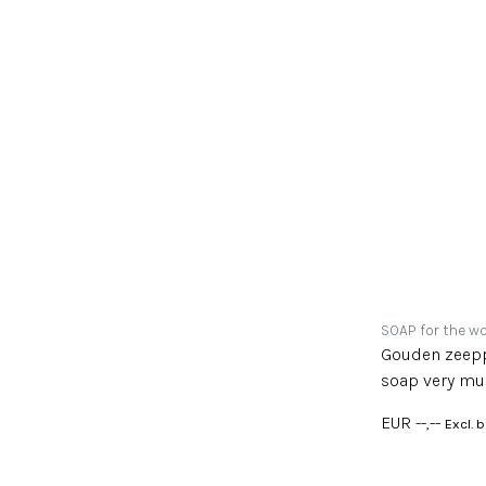
SOAP for the wo
Gouden zeepp
soap very muc
EUR --,--
Excl. 