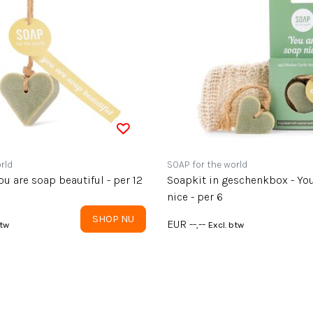
rld
SOAP for the world
ou are soap beautiful - per 12
Soapkit in geschenkbox - Yo
nice - per 6
SHOP NU
EUR --,--
btw
Excl. btw