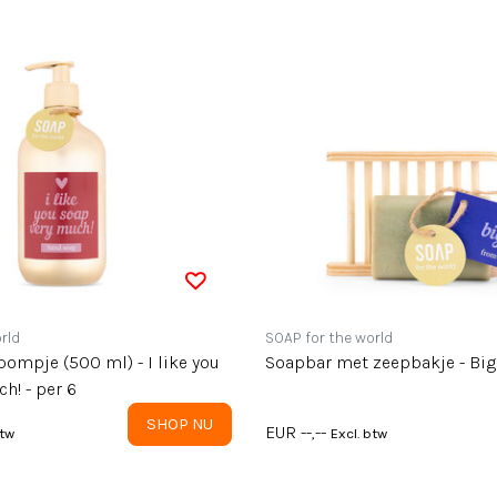
rld
SOAP for the world
ompje (500 ml) - I like you
Soapbar met
h! - per 6
SHOP NU
EUR --,--
btw
Excl. btw