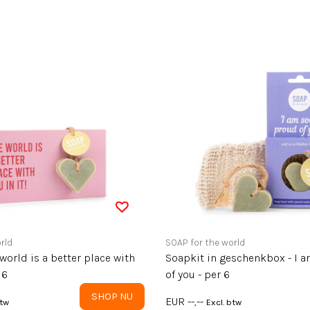
rld
SOAP for the world
 world is a better place with
Soapkit in geschenkbox - I 
 6
of you - per 6
SHOP NU
EUR --,--
btw
Excl. btw