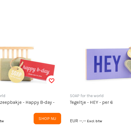
rld
SOAP for the world
e - Happy B-day -
Tegeltje - HEY - per 6
SHOP NU
EUR --,--
btw
Excl. btw