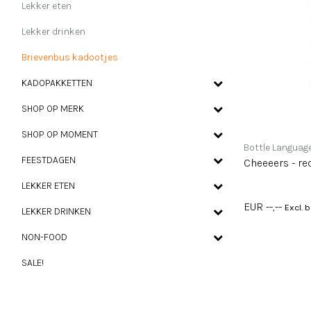
Lekker eten
Lekker drinken
Brievenbus kadootjes
KADOPAKKETTEN
SHOP OP MERK
SHOP OP MOMENT
Bottle Languag
FEESTDAGEN
Cheeeers - red
LEKKER ETEN
EUR --,--
Excl. 
LEKKER DRINKEN
NON-FOOD
SALE!