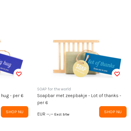
SOAP for the world
 zeepbakje - Big hug - per 6
Soapbar met zeepbakje - Lot of thanks -
per 6
SHOP NU
SHOP NU
EUR --,--
Excl. btw