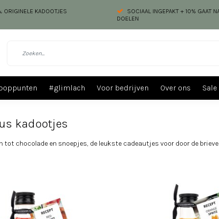
 & ORIGINELE KADOOTJES
SOCIAAL INGEPAKT + 10% GAAT 
DOELEN
ooppunten
#glimlach
Voor bedrijven
Over ons
Sale
us kadootjes
n tot chocolade en snoepjes, de leukste cadeautjes voor door de brieve