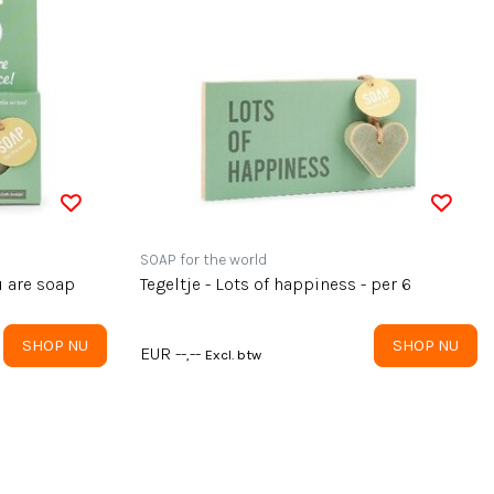
SOAP for the world
u are soap
Tegeltje - Lots of happiness - per 6
SHOP NU
SHOP NU
EUR --,--
Excl. btw