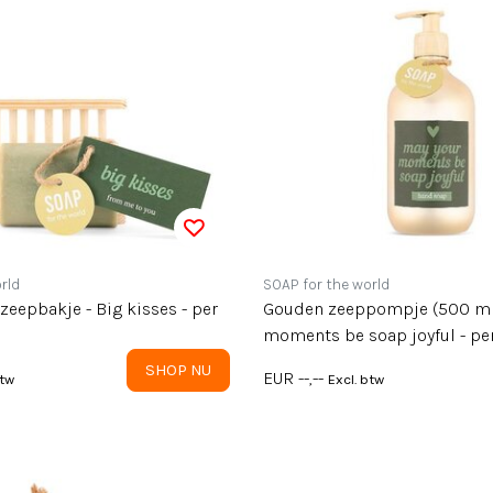
rld
SOAP for the world
- Big kisses - per
Gouden zeeppompje (500 ml)
moments be soap joyful - pe
SHOP NU
EUR --,--
btw
Excl. btw