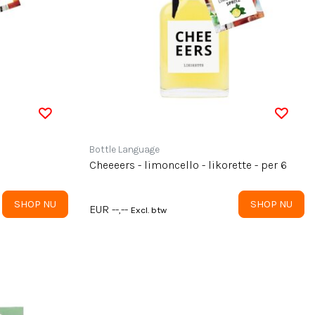
Bottle Language
Cheeeers - limoncello - likorette - per 6
SHOP NU
SHOP NU
EUR --,--
Excl. btw