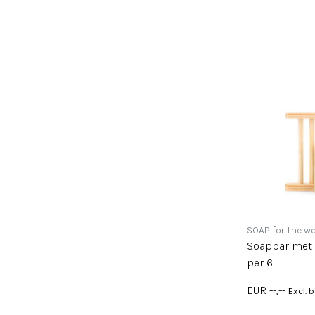
SOAP for the wo
Soapbar met zeepbakj
per 6
EUR --,--
Excl. 