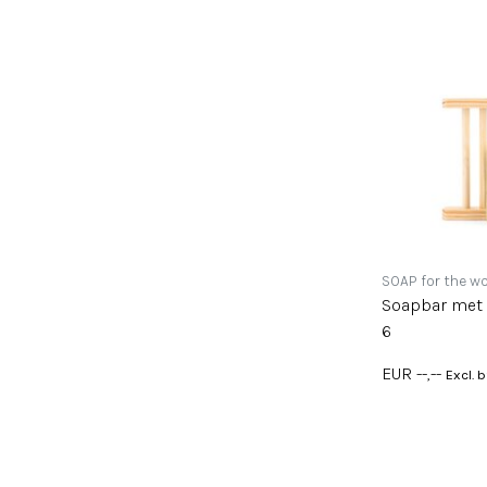
SOAP for the wo
Soapbar met zeepbakje 
6
EUR --,--
Excl. 