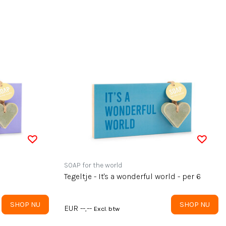
SOAP for the world
Tegeltje - It's a wonderful world - per 6
SHOP NU
SHOP NU
EUR --,--
Excl. btw