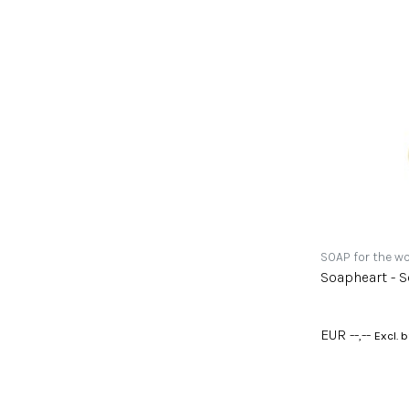
SOAP for the wo
Soapheart - S
EUR --,--
Excl. 