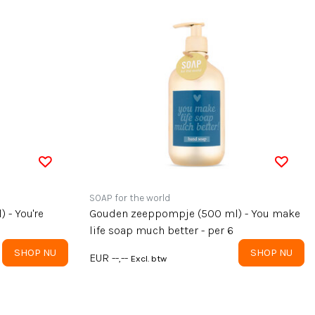
SOAP for the world
 - You're
Gouden zeeppompje (500 ml) - You make
life soap much better - per 6
SHOP NU
SHOP NU
EUR --,--
Excl. btw