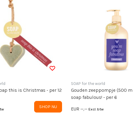
rld
SOAP for the world
oap this is Christmas - per 12
Gouden zeeppompje (500 ml)
soap fabulous! - per 6
SHOP NU
EUR --,--
btw
Excl. btw