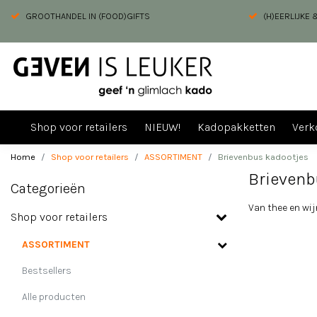
GROOTHANDEL IN (FOOD)GIFTS
(H)EERLIJKE
Shop voor retailers
NIEUW!
Kadopakketten
Verk
Home
Shop voor retailers
ASSORTIMENT
Brievenbus kadootjes
Brievenb
Categorieën
Van thee en wij
Shop voor retailers
ASSORTIMENT
Bestsellers
Alle producten