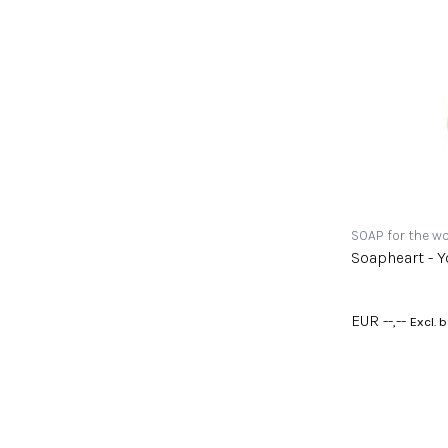
SOAP for the wo
Soapheart - Y
EUR --,--
Excl. 