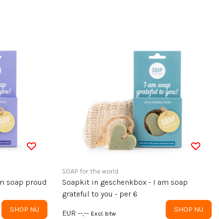
SOAP for the world
am soap proud
Soapkit in geschenkbox - I am soap
grateful to you - per 6
SHOP NU
SHOP NU
EUR --,--
Excl. btw