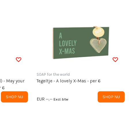
SOAP for the world
 - May your
Tegeltje - A lovely X-Mas - per 6
r 6
SHOP NU
SHOP NU
EUR --,--
Excl. btw