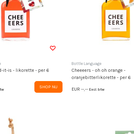
e
Bottle Language
-it-is - likorette - per 6
Cheeeers - oh oh orange -
oranjebitterlikorette - per 6
SHOP NU
EUR --,--
btw
Excl. btw