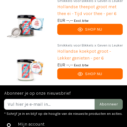
Smikkels voor Bikkels x Geven is Leuker
Hollandse theepot groot met
thee ei - Tijd voor thee - per 6
EUR --,--
Excl. btw
SHOP NU
Smikkels voor Bikkels x Geven is Leuker
Hollandse koekpot groot -
Lekker genieten - per 6
EUR --,--
Excl. btw
SHOP NU
Abonneer je op onze nieuwsbrief
Abonneer
* Schrijf je in en blijf op de hoogte van de nieuwste producten en acties.
Mijn account