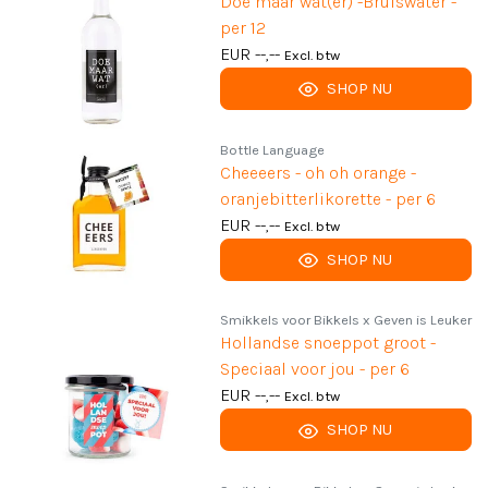
Doe maar wat(er) -Bruiswater -
per 12
EUR --,--
Excl. btw
SHOP NU
Bottle Language
Cheeeers - oh oh orange -
oranjebitterlikorette - per 6
EUR --,--
Excl. btw
SHOP NU
Smikkels voor Bikkels x Geven is Leuker
Hollandse snoeppot groot -
Speciaal voor jou - per 6
EUR --,--
Excl. btw
SHOP NU